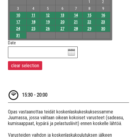
1
2
3
4
5
6
7
8
9
10
11
12
13
14
15
16
17
18
19
20
21
22
23
24
25
26
27
28
29
30
31
Date
15:30 - 20:00
Opas vastaanottaa teidät koskenlaskukeskuksessamme
Juumassa, jossa valitaan oikean kokoiset varusteet (sadeasu,
kumisaappaat, kypärä ja pelastusliivit) ennen koskelle lähtöä.
Varusteiden vaihdon ja koskenlaskukoulutuksen jälkeen